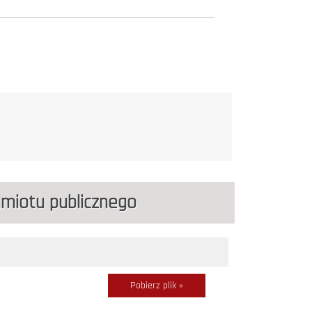
dmiotu publicznego
Pobierz plik »