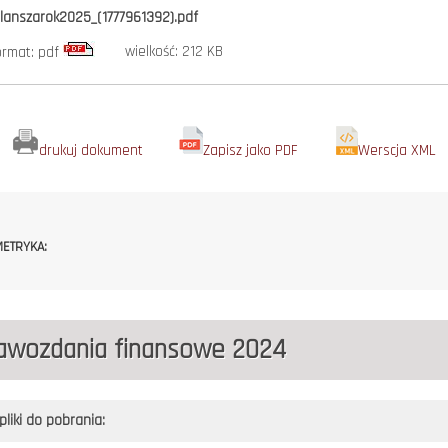
ilanszarok2025_(1777961392).pdf
wielkość: 212 KB
ormat: pdf
drukuj dokument
Zapisz jako PDF
Werscja XML
ETRYKA:
awozdania finansowe 2024
pliki do pobrania: