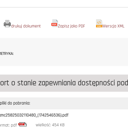
drukuj dokument
Zapisz jako PDF
Werscja XML
ETRYKA:
ort o stanie zapewniania dostępności po
pliki do pobrania:
kmc25825032110480_(1742546536).pdf
wielkość: 454 KB
ormat: pdf