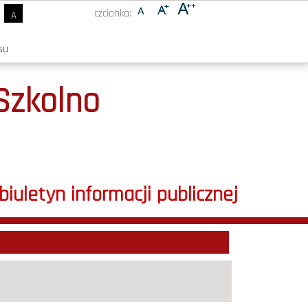
czcionka:
A
su
 Szkolno
biuletyn informacji publicznej