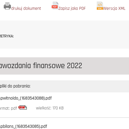
drukuj dokument
Zapisz jako PDF
Werscja XML
ETRYKA:
awozdania finansowe 2022
pliki do pobrania:
spwitnoido_(1683543088).pdf
wielkość: 170 KB
ormat: pdf
spbilans_(1683543085).pdf