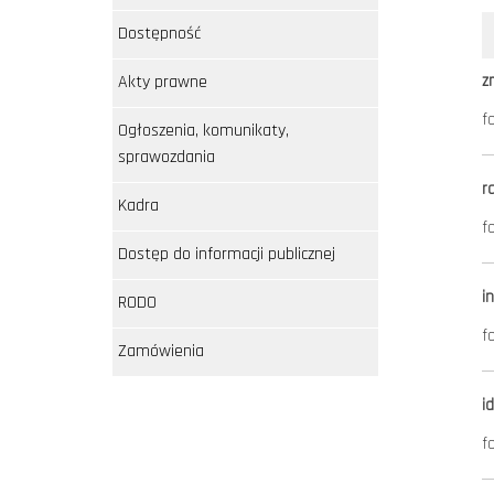
Dostępność
Akty prawne
z
f
Ogłoszenia, komunikaty,
sprawozdania
r
Kadra
f
Dostęp do informacji publicznej
i
RODO
f
Zamówienia
i
f