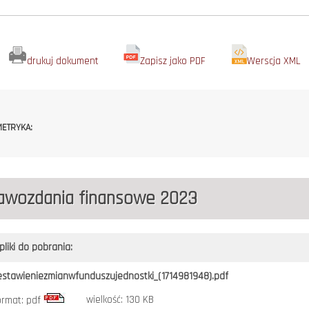
drukuj dokument
Zapisz jako PDF
Werscja XML
ETRYKA:
awozdania finansowe 2023
pliki do pobrania:
estawieniezmianwfunduszujednostki_(1714981948).pdf
wielkość: 130 KB
ormat: pdf